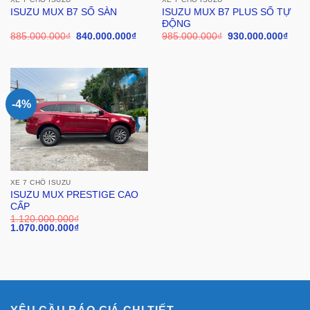
ISUZU MUX B7 PLUS SỐ TỰ
ISUZU MUX B7 SỐ SÀN
ĐỘNG
885.000.000
₫
840.000.000
₫
985.000.000
₫
930.000.000
₫
-4%
XE 7 CHỔ ISUZU
ISUZU MUX PRESTIGE CAO
CẤP
1.120.000.000
₫
1.070.000.000
₫
YÊU CẦU BÁO GIÁ CHI TIẾT