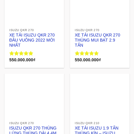
ISUZU QKR 270
ISUZU QKR 270
XE TẢI ISUZU QKR 270
XE TẢI ISUZU QKR 270
ĐẦU VUÔNG 2022 MỚI
THÙNG MUI BẠT 2.9
NHẤT
TẤN
550.000.000
₫
550.000.000
₫
Rated
5.00
Rated
5.00
out of 5
out of 5
ISUZU QKR 270
ISUZU QKR 210
ISUZU QKR 270 THÙNG
XE TẢI ISUZU 1.9 TẤN
LỬNG THÙNG DÀI 4.4M
THÙNG KÍN – ISUZU