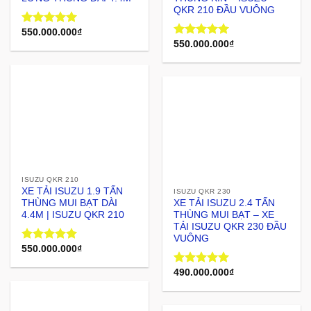
QKR 210 ĐẦU VUÔNG
550.000.000
₫
Rated
5.00
out of 5
550.000.000
₫
Rated
5.00
out of 5
ISUZU QKR 210
XE TẢI ISUZU 1.9 TẤN
ISUZU QKR 230
THÙNG MUI BẠT DÀI
XE TẢI ISUZU 2.4 TẤN
4.4M | ISUZU QKR 210
THÙNG MUI BẠT – XE
TẢI ISUZU QKR 230 ĐẦU
VUÔNG
550.000.000
₫
Rated
5.00
out of 5
490.000.000
₫
Rated
5.00
out of 5