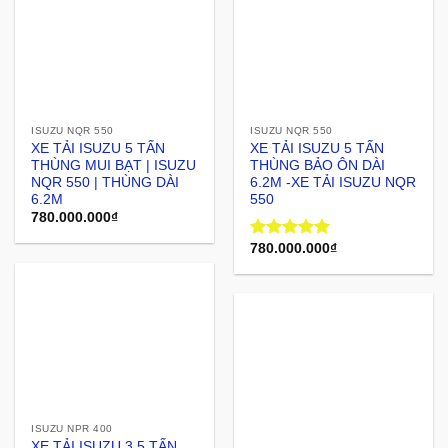
ISUZU NQR 550
ISUZU NQR 550
XE TẢI ISUZU 5 TẤN
XE TẢI ISUZU 5 TẤN
THÙNG MUI BẠT | ISUZU
THÙNG BẢO ÔN DÀI
NQR 550 | THÙNG DÀI
6.2M -XE TẢI ISUZU NQR
6.2M
550
780.000.000
₫
780.000.000
₫
Rated
5.00
out of 5
ISUZU NPR 400
XE TẢI ISUZU 3.5 TẤN