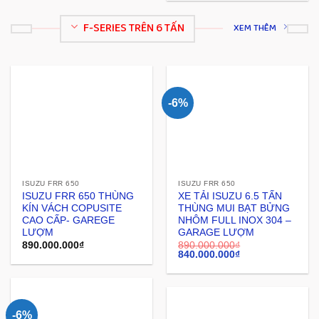
F-SERIES TRÊN 6 TẤN
XEM THÊM
-6%
ISUZU FRR 650
ISUZU FRR 650
ISUZU FRR 650 THÙNG
XE TẢI ISUZU 6.5 TẤN
KÍN VÁCH COPUSITE
THÙNG MUI BẠT BỬNG
CAO CẤP- GAREGE
NHÔM FULL INOX 304 –
LƯỢM
GARAGE LƯỢM
890.000.000
₫
890.000.000
₫
840.000.000
₫
-6%