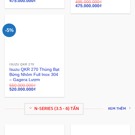
475.000.000
₫
495.000.000
₫
475.000.000
₫
-5%
ISUZU QKR 270
Isuzu QKR 270 Thùng Bạt
Bửng Nhôm Full Inox 304
– Gagera Lượm
550.000.000
₫
520.000.000
₫
N-SERIES (3.5 - 6) TẤN
XEM THÊM