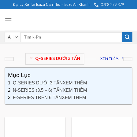
Skip
0708 279 379
Đại Lý Xe Tải Isuzu Cần Thơ - Isuzu An Khánh
to
content
Search
for:
Q-SERIES DƯỚI 3 TẤN
XEM THÊM
Mục Lục
Q-SERIES DƯỚI 3 TẤNXEM THÊM
N-SERIES (3.5 – 6) TẤNXEM THÊM
F-SERIES TRÊN 6 TẤNXEM THÊM