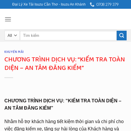
Skip
0708 279 379
Đại Lý Xe Tải Isuzu Cần Thơ - Isuzu An Khánh
to
content
Search
for:
KHUYẾN MÃI
CHƯƠNG TRÌNH DỊCH VỤ: “KIỂM TRA TOÀN
DIỆN – AN TÂM ĐĂNG KIỂM”
CHƯƠNG TRÌNH DỊCH VỤ: “KIỂM TRA TOÀN DIỆN –
AN TÂM ĐĂNG KIỂM”
Nhằm hỗ trợ khách hàng tiết kiệm thời gian và chi phí cho
việc đăng kiểm xe, tăng sự hài lòng của Khách hàng và