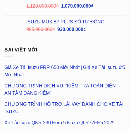
1.120.000.000
₫
1.070.000.000
₫
ISUZU MUX B7 PLUS SỐ TỰ ĐỘNG
985.000.000
₫
930.000.000
₫
BÀI VIẾT MỚI
Giá Xe Tải Isuzu FRR 650 Mới Nhất | Giá Xe Tải Isuzu 6t5
Mới Nhất
CHƯƠNG TRÌNH DỊCH VỤ: “KIỂM TRA TOÀN DIỆN –
AN TÂM ĐĂNG KIỂM”
CHƯƠNG TRÌNH HỖ TRỢ LÃI VAY DÀNH CHO XE TẢI
ISUZU
Xe Tải Isuzu QKR 230 Euro 5 Isuzu QLR77FE5 2025