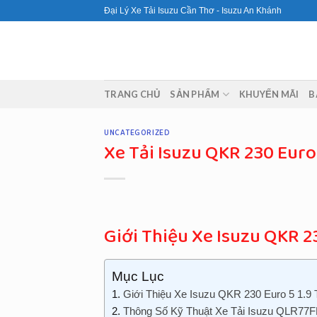
Skip
Đại Lý Xe Tải Isuzu Cần Thơ - Isuzu An Khánh
to
content
TRANG CHỦ
SẢN PHẨM
KHUYẾN MÃI
B
UNCATEGORIZED
Xe Tải Isuzu QKR 230 Eur
Giới Thiệu Xe Isuzu QKR 2
Mục Lục
Giới Thiệu Xe Isuzu QKR 230 Euro 5 1.
Thông Số Kỹ Thuật Xe Tải Isuzu QLR77F