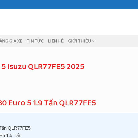
ẢNG GIÁ XE
TIN TỨC
LIÊN HỆ
GIỚI THIỆU
o 5 Isuzu QLR77FE5 2025
30 Euro 5 1.9 Tấn QLR77FE5
9 Tấn QLR77FE5
E5 1.9 Tấn