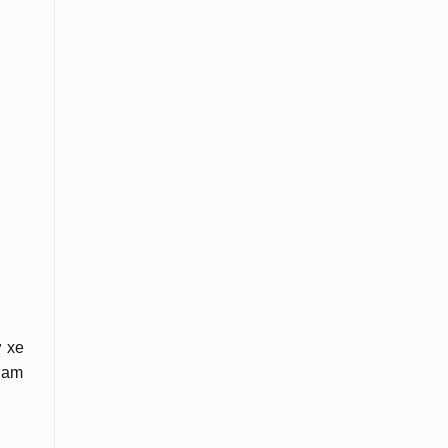
ơ xe
tham