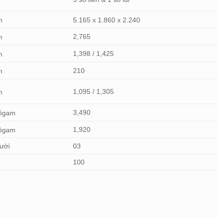
m
5.165 x 1.860 x 2.240
2,765
m
1,398 / 1,425
m
210
m
1,095 / 1,305
m
3,490
lôgam
1,920
lôgam
ười
03
100