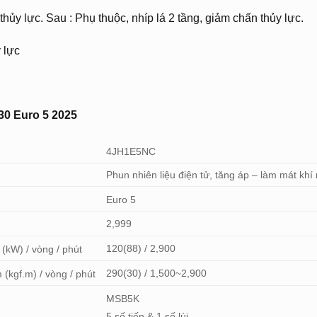
thủy lực. Sau : Phụ thuộc, nhíp lá 2 tầng, giảm chấn thủy lực.
y lực
30 Euro 5 2025
4JH1E5NC
Phun nhiên liệu điện tử, tăng áp – làm mát khí
Euro 5
2,999
120(88) / 2,900
 (kW) / vòng / phút
290(30) / 1,500~2,900
 (kgf.m) / vòng / phút
MSB5K
5 số tiến & 1 số lùi