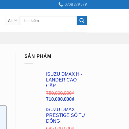
0708 279 379
Search
for:
SẢN PHẨM
ISUZU DMAX HI-
LANDER CAO
CẤP
750.000.000
₫
710.000.000
₫
ISUZU DMAX
PRESTIGE SỐ TỰ
ĐỘNG
685.000.000
₫