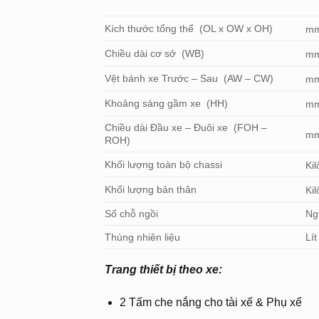
Kích thước tổng thể (OL x OW x OH)
m
Chiều dài cơ sở (WB)
m
Vệt bánh xe Trước – Sau (AW – CW)
m
Khoảng sáng gầm xe (HH)
m
Chiều dài Đầu xe – Đuôi xe (FOH –
m
ROH)
Khối lượng toàn bộ chassi
Ki
Khối lượng bản thân
Ki
Số chỗ ngồi
Ng
Thùng nhiên liệu
Lít
Trang thiết bị theo xe:
2 Tấm che nắng cho tài xế & Phụ xế