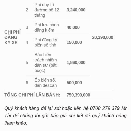
Phí duy trì
2
đường bộ 12
3,240,000
tháng
Phí lưu hành
3
40,000
đăng kiểm
CHI PHÍ
ĐĂNG
20,390,000
Phí đăng ký
4
150,000
KÝ XE
biển số tỉnh
Bảo hiểm
trách nhiệm
5
1,860,000
dân sự (bắt
buộc)
Ép biển số,
6
500,000
dán descan
TỔNG CHI PHÍ LĂN BÁNH:
750,390,000
Quý khách hàng để lại sđt hoặc liên hệ 0708 279 379 Mr
Tài để chúng tôi gửi báo giá chi tiết để quý khách hàng
tham khảo.