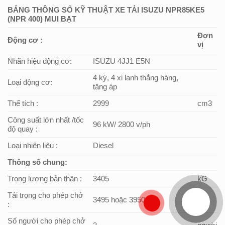
BẢNG THÔNG SỐ KỸ THUẬT XE TẢI ISUZU NPR85KE5
(NPR 400) MUI BẠT
Đơn
Động cơ :
vị
Nhãn hiệu động cơ:
ISUZU 4JJ1 E5N
4 kỳ, 4 xi lanh thẳng hàng,
Loại động cơ:
tăng áp
Thể tích :
2999
cm3
Công suất lớn nhất /tốc
96 kW/ 2800 v/ph
độ quay :
Loại nhiên liệu :
Diesel
Thông số chung:
Trọng lượng bản thân :
3405
kG
Tải trọng cho phép chở
3495 hoặc 3950
kG
:
Số người cho phép chở