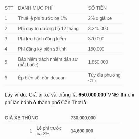
STT
DANH MỤC PHÍ
SỐ TIỀN
1
Thuế lệ phí trước bạ 1%
2% x giá xe
2
Phí duy trì đường bộ 12 tháng
3.240.000
3
Phí lưu hành đăng kiểm
370.000
4
Phí đăng ký biển số tỉnh
150.000
Bảo hiểm trách nhiệm dân sự
5
1.860.000
(bắt buộc)
Tùy địa phương
6
Ép biển số, dán descan
<1tr
Lấy ví dụ: Giá trị xe và thùng là
650.000.000
VNĐ thì chi
phí lăn bánh ở thành phố Cần Thơ là:
GIÁ XE THÙNG
730.000.000
Lệ phí trước
1
14,600,000
bạ 2%