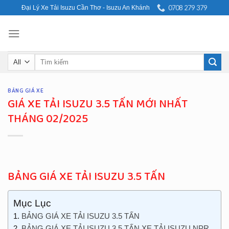
Skip
0708 279 379
Đại Lý Xe Tải Isuzu Cần Thơ - Isuzu An Khánh
to
content
Search
for:
BẢNG GIÁ XE
GIÁ XE TẢI ISUZU 3.5 TẤN MỚI NHẤT
THÁNG 02/2025
BẢNG GIÁ XE TẢI ISUZU 3.5 TẤN
Mục Lục
BẢNG GIÁ XE TẢI ISUZU 3.5 TẤN
BẢNG GIÁ XE TẢI ISUZU 3.5 TẤN XE TẢI ISUZU NPR