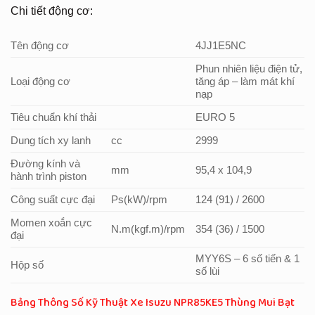
Chi tiết động cơ:
Tên động cơ
4JJ1E5NC
Phun nhiên liệu điện tử,
Loại động cơ
tăng áp – làm mát khí
nạp
Tiêu chuẩn khí thải
EURO 5
Dung tích xy lanh
cc
2999
Đường kính và
mm
95,4 x 104,9
hành trình piston
Công suất cực đại
Ps(kW)/rpm
124 (91) / 2600
Momen xoắn cực
N.m(kgf.m)/rpm
354 (36) / 1500
đại
MYY6S – 6 số tiến & 1
Hộp số
số lùi
Bảng Thông Số Kỹ Thuật Xe Isuzu NPR85KE5 Thùng Mui Bạt