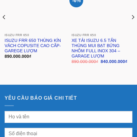
-6%
ISUZU FRR 650
ISUZU FRR 650
ISUZU FRR 650 THÙNG KÍN
XE TẢI ISUZU 6.5 TẤN
VÁCH COPUSITE CAO CẤP-
THÙNG MUI BẠT BỬNG
GAREGE LƯỢM
NHÔM FULL INOX 304 –
GARAGE LƯỢM
890.000.000
₫
890.000.000
₫
840.000.000
₫
YÊU CẦU BÁO GIÁ CHI TIẾT