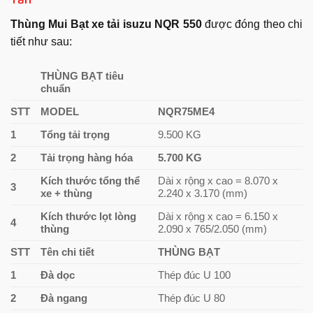
Thùng Mui Bạt xe tải isuzu NQR 550
được đóng theo chi
tiết như sau:
THÙNG BẠT tiêu
chuẩn
STT
MODEL
NQR75ME4
1
Tổng tải trọng
9.500 KG
2
Tải trọng hàng hóa
5.700 KG
Kích thước tổng thể
Dài x rộng x cao = 8.070 x
3
xe + thùng
2.240 x 3.170 (mm)
Kích thước lọt lòng
Dài x rộng x cao = 6.150 x
4
thùng
2.090 x 765/2.050 (mm)
STT
Tên chi tiết
THÙNG BẠT
1
Đà dọc
Thép đúc U 100
2
Đà ngang
Thép đúc U 80