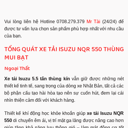
Vui lòng liên hệ Hotline 0708.279.379
Mr Tài
(24/24) để
được tư vấn lựa chọn sản phẩm phù hợp nhất với nhu cầu
của bạn.
TỔNG QUÁT XE TẢI ISUZU NQR 550 THÙNG
MUI BẠT
Ngoại Thất
Xe tải Isuzu 5.5 tấn thùng kín
vẫn giữ được những nét
thiết kế tinh tế, sang trọng của dòng xe Nhật Bản, tất cả các
bộ phận cấu tạo hài hòa tạo nên sự cuốn hút, đem lại cái
nhìn thiện cảm đối với khách hàng.
Thiết kế khí động học khỏe khoắn giúp
xe tải Isuzu NQR
550
di chuyển êm ái
,
vị trí mặt ga lăng được nâng cao hơn
giúp tăng khả năng lưu thông gió – làm mát động cơ tốt