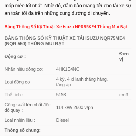
móp méo tốt nhất. Nhờ đó, đảm bảo mang tới cho lái xe sự
an toàn tối đa trên những cung đường di chuyển.
Bảng Thông Số Kỹ Thuật Xe Isuzu NPR85KE4 Thùng Mui Bạt
BẢNG THÔNG SỐ KỸ THUẬT XE TẢI ISUZU NQR75ME4
(NQR 550) THÙNG MUI BẠT
Đơn
Động cơ :
vị
Nhãn hiệu động cơ:
4HK1E4NC
4 kỳ, 4 xi lanh thẳng hàng,
Loại động cơ:
tăng áp
Thể tích :
5193
cm3
Công suất lớn nhất /tốc
114 kW/ 2600 v/ph
độ quay :
Loại nhiên liệu :
Diesel
Thông số chung: