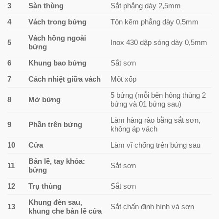
3
Sàn thùng
Sắt phẳng dày 2,5mm
4
Vách trong bửng
Tôn kẽm phẳng dày 0,5mm
Vách hông ngoài
5
Inox 430 dập sóng dày 0,5mm
bửng
6
Khung bao bửng
Sắt sơn
7
Cách nhiệt giữa vách
Mốt xốp
5 bửng (mỗi bên hông thùng 2
8
Mở bửng
bửng và 01 bửng sau)
Làm hàng rào bằng sắt sơn,
9
Phần trên bửng
không áp vách
10
Cửa
Làm vĩ chống trên bửng sau
Bản lề, tay khóa:
11
Sắt sơn
bửng
12
Trụ thùng
Sắt sơn
Khung đèn sau,
13
Sắt chấn định hình và sơn
khung che bản lề cửa