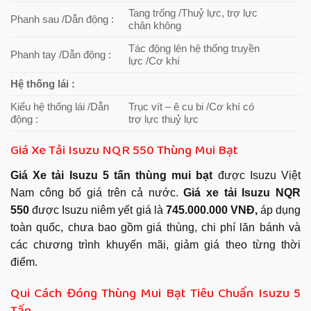
Tang trống /Thuỷ lực, trợ lực
Phanh sau /Dẫn động :
chân không
Tác động lên hệ thống truyền
Phanh tay /Dẫn động :
lực /Cơ khí
Hệ thống lái :
Kiểu hệ thống lái /Dẫn
Trục vít – ê cu bi /Cơ khí có
động :
trợ lực thuỷ lực
Giá Xe Tải Isuzu NQR 550 Thùng Mui Bạt
Giá Xe tải Isuzu 5 tấn thùng mui bạt
được Isuzu Việt
Nam công bố giá trên cả nước.
Giá xe tải Isuzu NQR
550
được Isuzu niêm yết giá là
745.000.000 VNĐ,
áp dụng
toàn quốc, chưa bao gồm giá thùng, chi phí lăn bánh và
các chương trình khuyến mãi, giảm giá theo từng thời
điểm.
Qui Cách Đóng Thùng Mui Bạt Tiêu Chuẩn Isuzu 5
Tấn