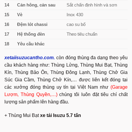
14
Cản hông, cản sau
Sắt chấn định hình và sơn
15
Vè
Inox 430
16
Đệm lót chassi
cao su bố
17
Hệ thống đèn
Theo tiêu chuẩn
18
Yêu cầu khác
xetaiisuzucantho.com.
còn đóng thùng đa dạng theo yêu
cầu khách hàng như: Thùng Lửng, Thùng Mui Bạt, Thùng
Kín, Thùng Bảo Ôn, Thùng Đông Lạnh, Thùng Chở Gia
Súc Gia Cầm, Thùng Chở Kín,… được liên kết đóng tại
các xưởng đóng thùng uy tín tại Việt Nam như
(Garage
Lượm, Thùng Quyền,…)
chúng tôi luôn đặt tiêu chí chất
lượng sản phẩm lên hàng đầu.
+ Thùng Mui Bạt
xe tải Isuzu 5.7 tấn