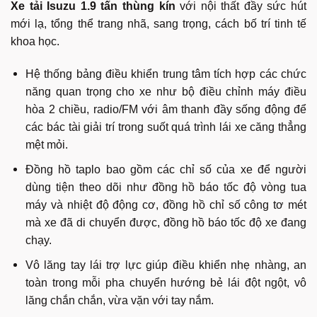
Xe tải Isuzu 1.9 tấn thùng kín
với nội thất đầy sức hút
mới lạ, tổng thể trang nhã, sang trọng, cách bố trí tinh tế
khoa học.
Hệ thống bảng điều khiển trung tâm tích hợp các chức
năng quan trọng cho xe như bộ điều chỉnh máy điều
hòa 2 chiều, radio/FM với âm thanh đầy sống động để
các bác tài giải trí trong suốt quá trình lái xe căng thẳng
mệt mỏi.
Đồng hồ taplo bao gồm các chỉ số của xe để người
dùng tiện theo dõi như đồng hồ báo tốc độ vòng tua
máy và nhiệt độ động cơ, đồng hồ chỉ số công tơ mét
mà xe đã di chuyển được, đồng hồ báo tốc độ xe đang
chạy.
Vô lăng tay lái trợ lực giúp điều khiển nhẹ nhàng, an
toàn trong mỗi pha chuyển hướng bẻ lái đột ngột, vô
lăng chắn chắn, vừa vặn với tay nắm.