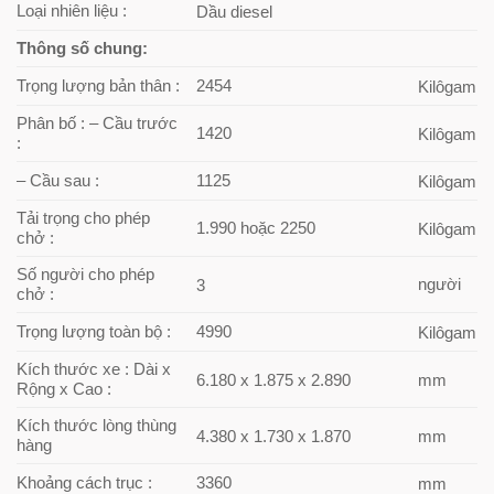
Loại nhiên liệu :
Dầu diesel
Thông số chung:
Trọng lượng bản thân :
2454
Kilôgam
Phân bố : – Cầu trước
1420
Kilôgam
:
– Cầu sau :
1125
Kilôgam
Tải trọng cho phép
1.990 hoặc 2250
Kilôgam
chở :
Số người cho phép
người
3
chở :
Trọng lượng toàn bộ :
4990
Kilôgam
Kích thước xe : Dài x
6.180 x 1.875 x 2.890
mm
Rộng x Cao :
Kích thước lòng thùng
4.380 x 1.730 x 1.870
mm
hàng
Khoảng cách trục :
3360
mm