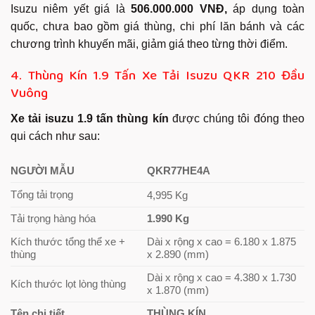
Isuzu niêm yết giá là
506.000.000 VNĐ,
áp dụng toàn
quốc, chưa bao gồm giá thùng, chi phí lăn bánh và các
chương trình khuyến mãi, giảm giá theo từng thời điểm.
4. Thùng Kín 1.9 Tấn Xe Tải Isuzu QKR 210 Đầu
Vuông
Xe tải isuzu 1.9 tấn thùng kín
được chúng tôi đóng theo
qui cách như sau:
NGƯỜI MẪU
QKR77HE4A
Tổng tải trọng
4,995 Kg
Tải trọng hàng hóa
1.990 Kg
Kích thước tổng thể xe +
Dài x rộng x cao = 6.180 x 1.875
thùng
x 2.890 (mm)
Dài x rộng x cao = 4.380 x 1.730
Kích thước lọt lòng thùng
x 1.870 (mm)
Tên chi tiết
THÙNG KÍN