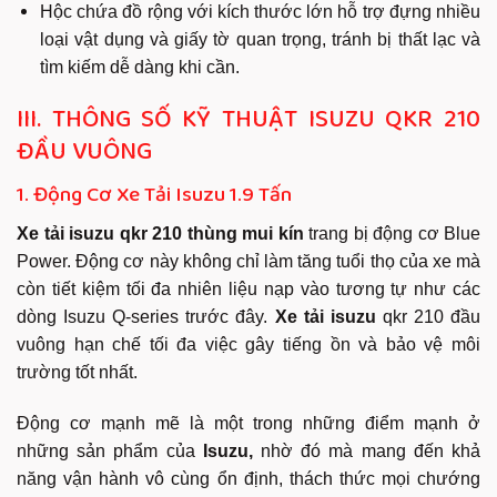
Hộc chứa đồ rộng với kích thước lớn hỗ trợ đựng nhiều
loại vật dụng và giấy tờ quan trọng, tránh bị thất lạc và
tìm kiếm dễ dàng khi cần.
III. THÔNG SỐ KỸ THUẬT ISUZU QKR 210
ĐẦU VUÔNG
1. Động Cơ Xe Tải Isuzu 1.9 Tấn
Xe tải isuzu qkr 210 thùng mui kín
trang bị động cơ Blue
Power. Động cơ này không chỉ làm tăng tuổi thọ của xe mà
còn tiết kiệm tối đa nhiên liệu nạp vào tương tự như các
dòng Isuzu Q-series trước đây.
Xe tải isuzu
qkr 210 đầu
vuông hạn chế tối đa việc gây tiếng ồn và bảo vệ môi
trường tốt nhất.
Động cơ mạnh mẽ là một trong những điểm mạnh ở
những sản phẩm của
Isuzu,
nhờ đó mà mang đến khả
năng vận hành vô cùng ổn định, thách thức mọi chướng