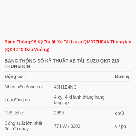
Bảng Thông Số Kỹ Thuật Xe Tải Isuzu QMR77HE4A Thùng Kín
(QKR 210 Đầu Vuông)
BẢNG THÔNG SỐ KỸ THUẬT XE TẢI ISUZU QKR 210
THÙNG KÍN
Động cơ :
Đơn vị
Nhãn hiệu động cơ:
4JH1E4NC
4 kỳ, 4 xi lanh thẳng hàng,
Loại động cơ:
tăng áp
Thể tích :
2999
cm3
Công suất lớn nhất
77 kW / 3200
v / ph
/tốc độ quay :