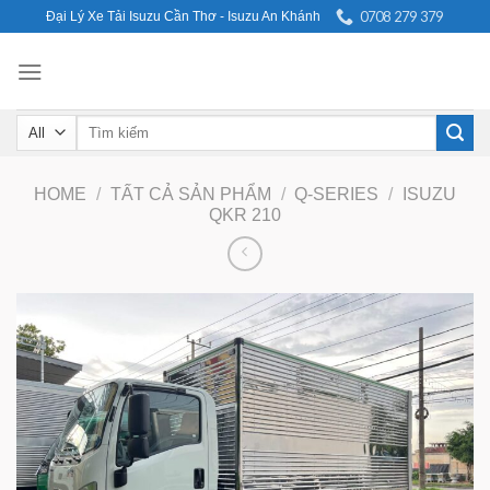
Skip
0708 279 379
Đại Lý Xe Tải Isuzu Cần Thơ - Isuzu An Khánh
to
content
Search
for:
HOME
/
TẤT CẢ SẢN PHẨM
/
Q-SERIES
/
ISUZU
QKR 210