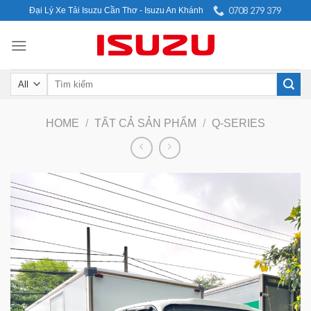
Skip
0708 279 379
Đại Lý Xe Tải Isuzu Cần Thơ - Isuzu An Khánh
to
content
Search
for:
HOME
/
TẤT CẢ SẢN PHẨM
/
Q-SERIES