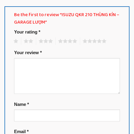
Be the first to review “ISUZU QKR 210 THÙNG KÍN –
GARAGE LƯỢM”
Your rating
*
1
2
3
4
5
Your review
*
Name
*
Email
*