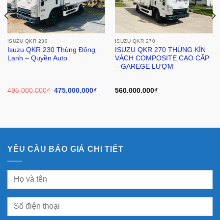
ISUZU QKR 230
ISUZU QKR 270
Isuzu QKR 230 Thùng Đông
ISUZU QKR 270 THÙNG KÍN
Lạnh – Quyền Auto
VÁCH COMPOSITE CAO CẤP
– GAREGE LƯỢM
495.000.000
₫
475.000.000
₫
560.000.000
₫
YÊU CẦU BÁO GIÁ CHI TIẾT