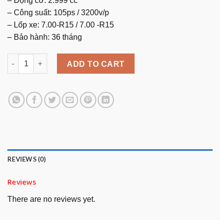
– Động cơ: 2.999 cc
– Công suất: 105ps / 3200v/p
– Lốp xe: 7.00-R15 / 7.00 -R15
– Bảo hành: 36 tháng
ISUZU QKR 210 THÙNG KÍN - GARAGE LƯỢM quantity
ADD TO CART
REVIEWS (0)
Reviews
There are no reviews yet.