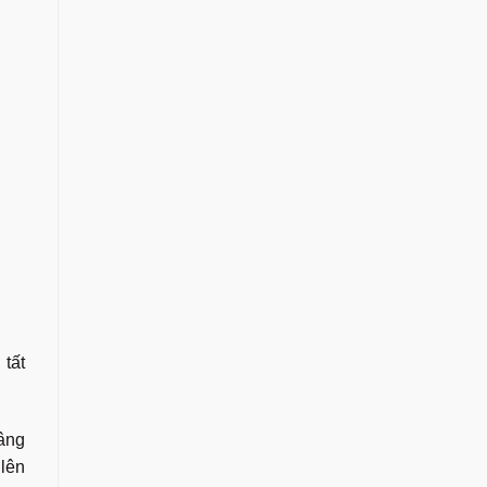
 tất
nâng
 lên