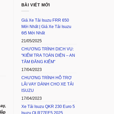
BÀI VIẾT MỚI
Giá Xe Tải Isuzu FRR 650
Mới Nhất | Giá Xe Tải Isuzu
 ISUZU NPR 400 quantity
6t5 Mới Nhất
21/05/2025
CHƯƠNG TRÌNH DỊCH VỤ:
“KIỂM TRA TOÀN DIỆN – AN
TÂM ĐĂNG KIỂM”
17/04/2023
CHƯƠNG TRÌNH HỖ TRỢ
LÃI VAY DÀNH CHO XE TẢI
ISUZU
17/04/2023
ay,
Xe Tải Isuzu QKR 230 Euro 5
lắp
Isuzu QLR77FE5 2025