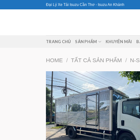
Skip
Đại Lý Xe Tải Isuzu Cần Thơ - Isuzu An Khánh
to
content
TRANG CHỦ
SẢN PHẨM
KHUYẾN MÃI
B
HOME
/
TẤT CẢ SẢN PHẨM
/
N-S