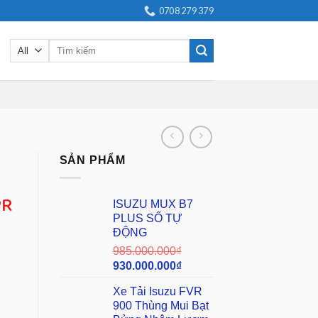
0708 279 379
Search
for:
SẢN PHẨM
PR
ISUZU MUX B7
PLUS SỐ TỰ
ĐỘNG
985.000.000
₫
930.000.000
₫
Xe Tải Isuzu FVR
900 Thùng Mui Bạt