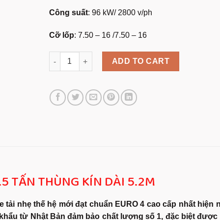
Công suất
: 96 kW/ 2800 v/ph
Cỡ lốp
: 7.50 – 16 /7.50 – 16
XE TẢI ISUZU 3.5 TẤN THÙNG KÍN DÀI 5.2M- XE TẢI
ADD TO CART
3.5 TẤN THÙNG KÍN DÀI 5.2M
e tải nhẹ thế hệ mới đạt chuẩn EURO 4 cao cấp nhất hiện n
khẩu từ Nhật Bản đảm bảo chất lượng số 1, đặc biệt được 