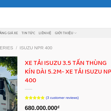
ẢNG GIÁ XE
TIN TỨC
LIÊN HỆ
GIỚI THIỆU
ERIES
/
ISUZU NPR 400
XE TẢI ISUZU 3.5 TẤN THÙNG
KÍN DÀI 5.2M- XE TẢI ISUZU N
400
(
3
customer reviews)
Rated
3
5.00
680.000.000
₫
out of 5