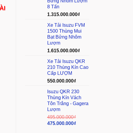
Bửng Nhôm Lượm
ÀI
8 Tấn
1.315.000.000
₫
Xe Tải Isuzu FVM
1500 Thùng Mui
Bạt Bửng Nhôm
Lượm
1.615.000.000
₫
Xe Tải Isuzu QKR
210 Thùng Kín Cao
Cấp LƯỢM
550.000.000
₫
Isuzu QKR 230
Thùng Kín Vách
Tôn Trắng - Gagera
Lượm
495.000.000
₫
475.000.000
₫